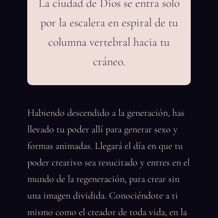
La ciudad de Dios se entra solo
por la escalera en espiral de tu
columna vertebral hacia tu
cráneo.
Habiendo descendido a la generación, has
llevado tu poder allí para generar sexo y
formas animadas. Llegará el día en que tu
poder creativo sea resucitado y entres en el
mundo de la regeneración, para crear sin
una imagen dividida. Conociéndote a ti
mismo como el creador de toda vida, en la