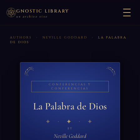
GNOSTIC LIBRARY
un archivo vivo
AUTHORS
›
NEVILLE GODDARD
›
LA PALABRA
DE DIOS
CONFERENCIAS Y
CONFERENCIAS
La Palabra de Dios
✦
BY
Neville Goddard