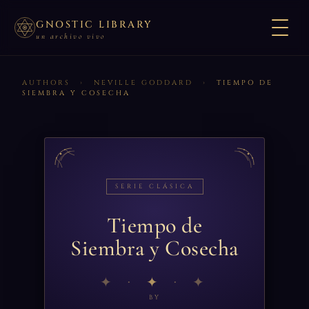
GNOSTIC LIBRARY
un archivo vivo
AUTHORS
›
NEVILLE GODDARD
›
TIEMPO DE
SIEMBRA Y COSECHA
SERIE CLÁSICA
Tiempo de
Siembra y Cosecha
✦
BY