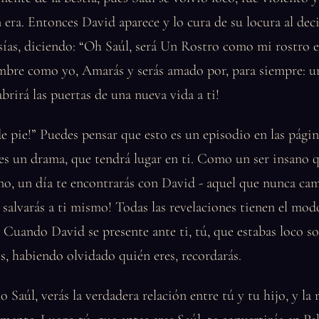
 era. Entonces David aparece y lo cura de su locura al deci
ías, diciendo: “Oh Saúl, será Un Rostro como mi rostro e
mbre como yo, Amarás y serás amado por, para siempre:
brirá las puertas de una nueva vida a ti!
de pie!” Puedes pensar que esto es un episodio en las págin
 es un drama, que tendrá lugar en ti. Como un ser insano 
no, un día te encontrarás con David - aquel que nunca cam
te salvarás a ti mismo! Todas las revelaciones tienen el mod
s. Cuando David se presente ante ti, tú, que estabas loco s
, habiendo olvidado quién eres, recordarás.
 Saúl, verás la verdadera relación entre tú y tu hijo, y la 