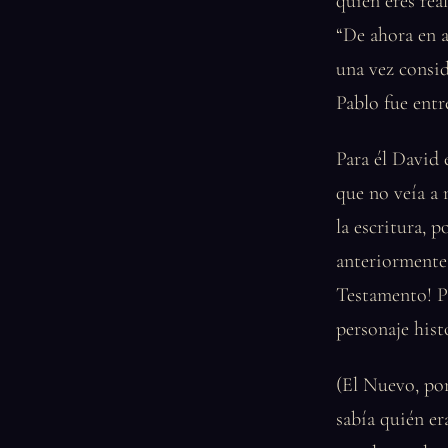
quién eres rea
“De ahora en 
una vez consid
Pablo fue entr
Para él David 
que no veía a 
la escritura, 
anteriormente 
Testamento! Pe
personaje his
(El Nuevo, por
sabía quién er