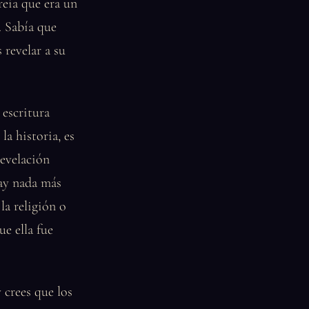
reía que era un
. Sabía que
 revelar a su
 escritura
a historia, es
revelación
hay nada más
la religión o
ue ella fue
y crees que los