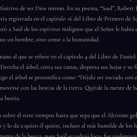
efinitivo de ser Dios mismo. En su poema, “Saul”, Robert
oria registrada en el capítulo 16 del Libro de Primero de S
ó a Saúl de los espíritus malignos que el Señor le había
omo un hombre, sino como a la humanidad.
mano al que se refiere en el capítulo 4 del Libro de Daniel:
‘Derriba el árbol, corta sus ramas, dispersa sus hojas y su 
uego el árbol se personifica como: “Déjalo ser rociado con e
o moverse con las bestias de la tierra. Quítale la mente de 
a bestia.
 sobre él siete tiempos hasta que sepa que el Altísimo go
 y lo da a quien él quiere, incluso al más humilde de los 
 mente de la bestia, pues Saúl se volvió loco; fue violento 