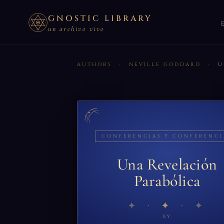
GNOSTIC LIBRARY
un archivo vivo
AUTHORS
›
NEVILLE GODDARD
›
U
CONFERENCIAS Y CONFERENCI
Una Revelación
Parabólica
✦
BY