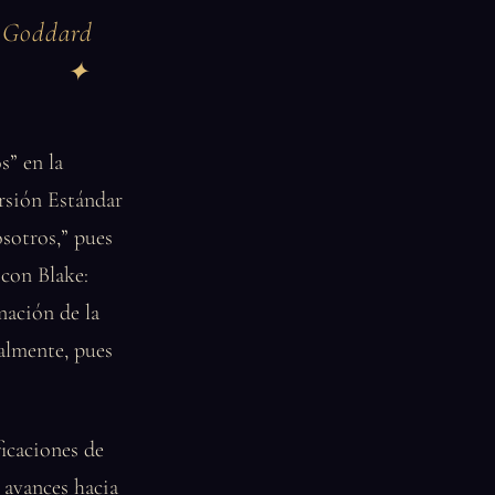
e Goddard
s” en la
ersión Estándar
osotros,” pues
 con Blake:
nación de la
almente, pues
icaciones de
 avances hacia