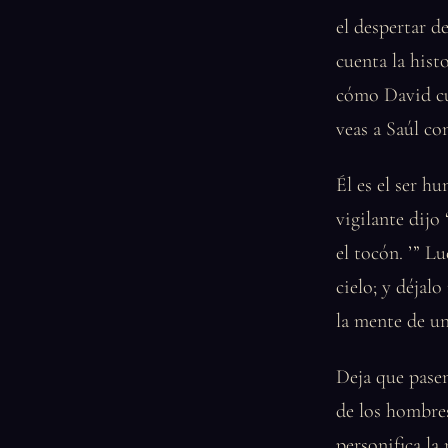
el despertar d
cuenta la hist
cómo David cur
veas a Saúl c
Él es el ser hu
vigilante dijo 
el tocón. ’” L
cielo; y déjal
la mente de un
Deja que pasen
de los hombres
personifica la