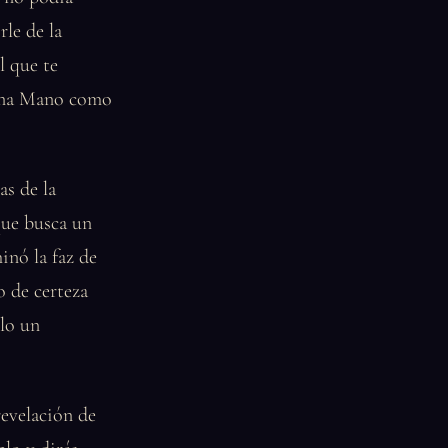
rle de la
l que te
 una Mano como
as de la
que busca un
inó la faz de
o de certeza
olo un
revelación de