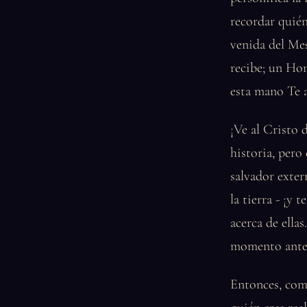
recordar quién
venida del Mes
recibe; un Ho
esta mano Te a
¡Ve al Cristo 
historia, pero
salvador exter
la tierra - ¡y 
acerca de ella
momento antes
Entonces, como