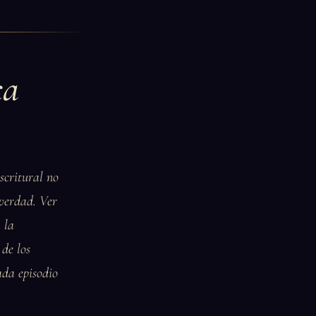
ca
scritural no
 verdad. Ver
 la
 de los
ada episodio