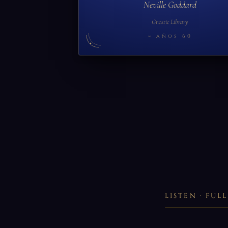
Neville Goddard
Gnostic Library
~ años 60
LISTEN · FU