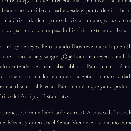
lmente. Luego tú, que antes eras Saúl, te convertirás en Pab
adelante no considero a nadie desde el punto de vista hu
eré a Cristo desde el punto de vista humano, ya no lo con
enado para creer en un pasado histórico externo de Israel.
era el rey de reyes. Pero cuando Dios reveló a su hijo en él
nadie como carne y sangre. ¿Qué hombre, creyendo en la h
podría entender de qué estaba hablando Pablo, cuando él er
atormentaba a cualquiera que no aceptara la historicidad
ro, al discutir al Mesías, Pablo confesó que ya no podía 
tórico del Antiguo Testamento.
 supuesto, aún no había sido escrito). A través de la reve
a el Mesías y quién era el Señor. Viéndose a sí mismo com