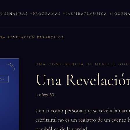
ENSEÑANZAS
PROGRAMAS
INSPÍRATE
MÚSICA
JOURN
NA REVELACIÓN PARABÓLICA
UNA CONFERENCIA DE NEVILLE GO
Una Revelación
AS
~ años 60
s en ti como persona que se revela la natu
escritural no es un registro de un evento 
parabólica de la verdad.