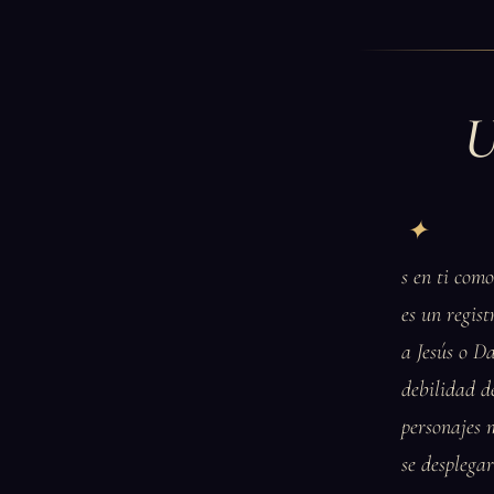
U
s en ti como
es un regis
a Jesús o D
debilidad d
personajes m
se desplegar