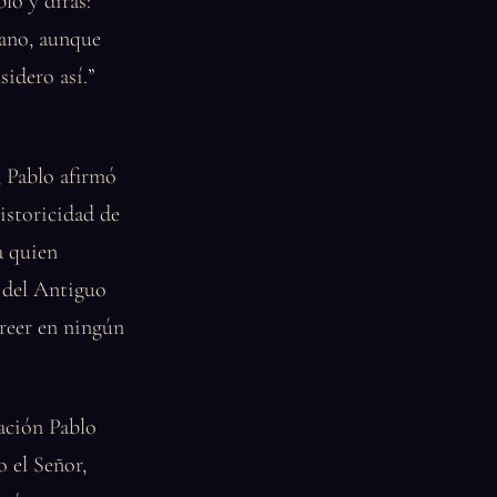
lo y dirás:
mano, aunque
sidero así.”
, Pablo afirmó
istoricidad de
a quien
 del Antiguo
creer en ningún
lación Pablo
o el Señor,