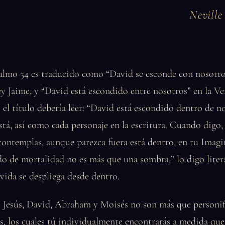
Nevill
Salmo 54 es traducido como “David se esconde con nosotro
y Jaime, y “David está escondido entre nosotros” en la V
 el título debería leer: “David está escondido dentro de n
stá, así como cada personaje en la escritura. Cuando digo,
ontemplas, aunque parezca fuera está dentro, en tu Imagi
o de mortalidad no es más que una sombra,” lo digo liter
 vida se despliega desde dentro.
s Jesús, David, Abraham y Moisés no son más que personif
s, los cuales tú individualmente encontrarás a medida que