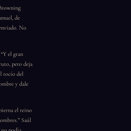
 Browning
amuel, de
 enviado. No
 “Y el gran
fruto, pero deja
l rocío del
hombre y dale
bierna el reino
hombres.” Saúl
y no podía