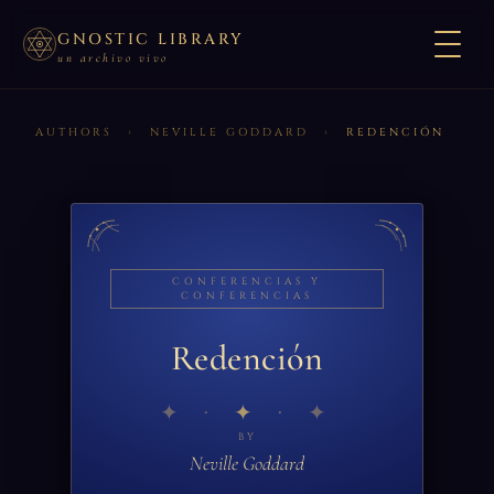
GNOSTIC LIBRARY
un archivo vivo
AUTHORS
›
NEVILLE GODDARD
›
REDENCIÓN
CONFERENCIAS Y
CONFERENCIAS
Redención
✦
BY
Neville Goddard