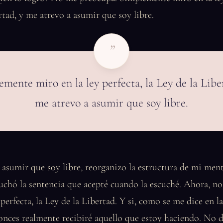
rtad, y me atrevo a asumir que soy libre.
”
mente miro en la ley perfecta, la Ley de la Libe
me atrevo a asumir que soy libre.
 asumir que soy libre, reorganizo la estructura de mi men
chó la sentencia que acepté cuando la escuché. Ahora, no 
perfecta, la Ley de la Libertad. Y si, como se me dice en la
onces realmente recibiré aquello que estoy haciendo. No d