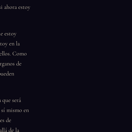
si ahora estoy
e estoy
toy en la
a ellos. Como
órganos de
 pueden
a que será
a sí mismo en
es de
llá de la