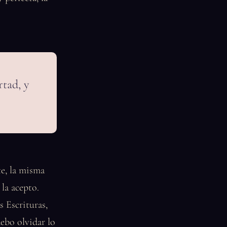
rtad, y
te, la misma
la acepto.
s Escrituras,
ebo olvidar lo