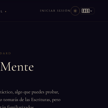
🇪🇸
INICIAR SESIÓN
AL
DDARD
a Mente
áctico, algo que puedes probar,
o tomarás de las Escrituras, pero
tán familiarizados.