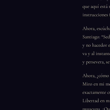
que aquí está 
instrucciones 
Ahora, escúcha
Santiago: “Sed
y no hacedor e
va y al instant
y persevera, s
Ahora, ¿cómo m
Miro en mi me
exactamente c
Libertad en m
preocupa. ¿Qui