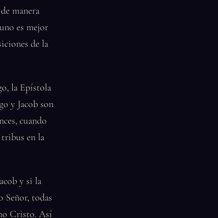
 de manera
guno es mejor
iciones de la
o, la Epístola
ago y Jacob son
onces, cuando
tribus en la
acob y si la
o Señor, todas
no Cristo. Así