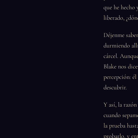
que he hecho y
liberado, ¿dó
Déjenme saber
durmiendo allí
cárcel. Aunque
Blake nos dice
percepción: él
descubrir.
Y así, la razó
cuando sepamo
la prueba hast
probarlo, y en