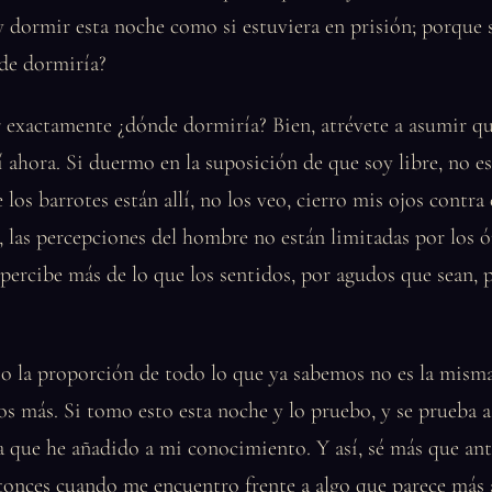
 dormir esta noche como si estuviera en prisión; porque 
nde dormiría?
 exactamente ¿dónde dormiría? Bien, atrévete a asumir qu
 ahora. Si duermo en la suposición de que soy libre, no es
 los barrotes están allí, no los veo, cierro mis ojos contr
, las percepciones del hombre no están limitadas por los 
 percibe más de lo que los sentidos, por agudos que sean,
n o la proporción de todo lo que ya sabemos no es la mism
s más. Si tomo esto esta noche y lo pruebo, y se prueba 
a que he añadido a mi conocimiento. Y así, sé más que ant
tonces cuando me encuentro frente a algo que parece más a