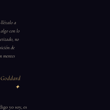
llévalo a
 algo con lo
etizado, no
sición de
on mentes
e Goddard
digo yo soy, es