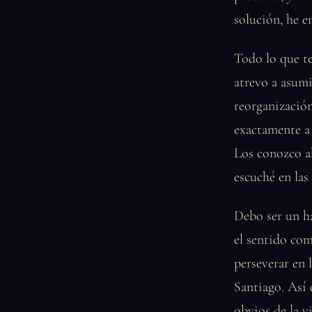
solución, he e
Todo lo que te
atrevo a asumi
reorganización
exactamente a 
Los conozco a
escuché en las 
Debo ser un ha
el sentido com
perseverar en l
Santiago. Así 
obvios de la v