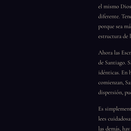
el mismo Dios
diferente. Ten
porque sea más
estructura de 
Ahora las Escr
de Santiago. S
idénticas. En 
comienzan, San
dispersión, pu
Es simplemente 
lees cuidadosa
las demás, hay