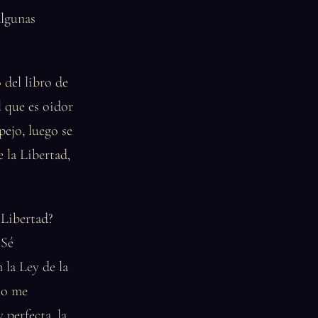
algunas
 del libro de
l que es oidor
ejo, luego se
e la Libertad,
 Libertad?
 Sé
la Ley de la
No me
perfecta, la