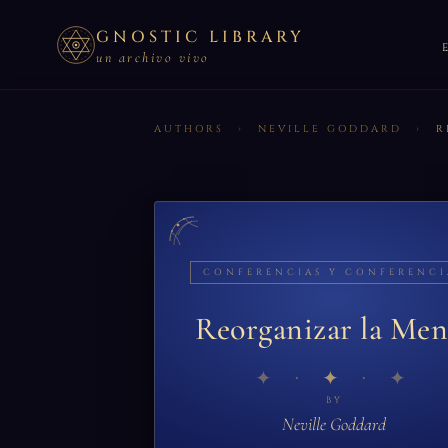
GNOSTIC LIBRARY
un archivo vivo
AUTHORS
›
NEVILLE GODDARD
›
R
CONFERENCIAS Y CONFERENCI
Reorganizar la Men
✦
BY
Neville Goddard