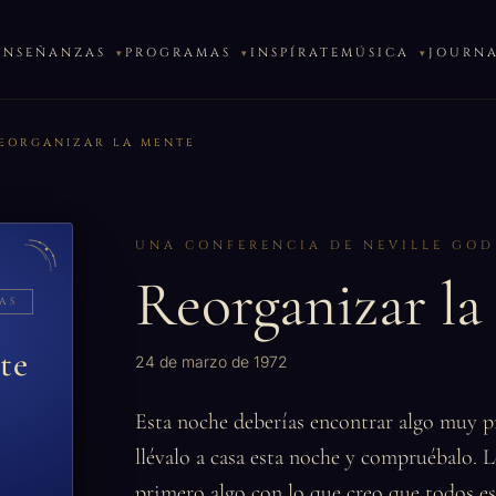
ENSEÑANZAS
PROGRAMAS
INSPÍRATE
MÚSICA
JOURN
EORGANIZAR LA MENTE
UNA CONFERENCIA DE NEVILLE GO
Reorganizar l
AS
te
24 de marzo de 1972
Esta noche deberías encontrar algo muy pr
llévalo a casa esta noche y compruébalo. L
primero algo con lo que creo que todos es