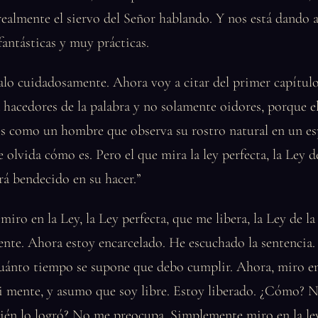
realmente el siervo del Señor hablando. Y nos está dando 
fantásticas y muy prácticas.
lo cuidadosamente. Ahora voy a citar del primer capítulo
 hacedores de la palabra y no solamente oidores, porque e
s como un hombre que observa su rostro natural en un esp
e olvida cómo es. Pero el que mira la ley perfecta, la Ley d
erá bendecido en su hacer.”
iro en la Ley, la Ley perfecta, que me libera, la Ley de la
nte. Ahora estoy encarcelado. He escuchado la sentencia.
uánto tiempo se supone que debo cumplir. Ahora, miro en 
i mente, y asumo que soy libre. Estoy liberado. ¿Cómo? 
én lo logró? No me preocupa. Simplemente miro en la ley 