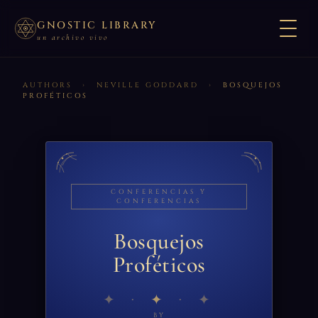
GNOSTIC LIBRARY
un archivo vivo
AUTHORS
›
NEVILLE GODDARD
›
BOSQUEJOS
PROFÉTICOS
CONFERENCIAS Y
CONFERENCIAS
Bosquejos
Proféticos
✦
BY