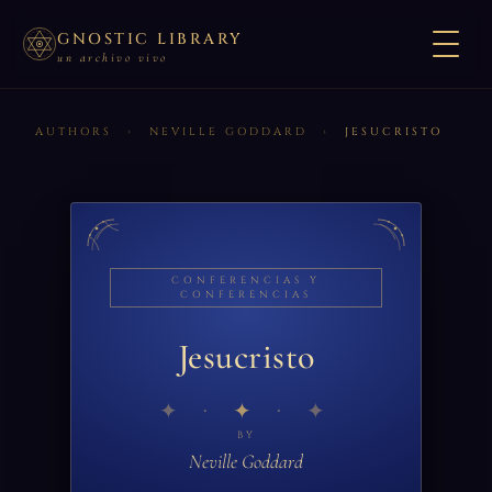
GNOSTIC LIBRARY
un archivo vivo
AUTHORS
›
NEVILLE GODDARD
›
JESUCRISTO
CONFERENCIAS Y
CONFERENCIAS
Jesucristo
✦
BY
Neville Goddard