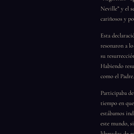
Neville” y el 
cariñosos y po
Esta declaraci
resonaron a lo
su resurrecció
Habiendo resu
como el Padre.
Participaba de
tiempo en que 
estábamos ind
este mundo, si
liberados de e