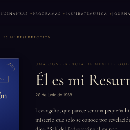
ENSEÑANZAS
PROGRAMAS
INSPÍRATE
MÚSICA
JOURN
́L ES MI RESURRECCIÓN
UNA CONFERENCIA DE NEVILLE GO
Él es mi Resur
AS
ón
28 de junio de 1968
l evangelio, que parece ser una pequeña hi
misterio que solo se conoce por revelación
dice: “Salí del Padre y vine al mundo.