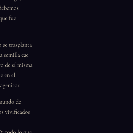
 debemos
 que fue
 se trasplanta
a semilla cae
tro de sí misma
e en el
ogenitor.
 mundo de
s vivificados
 Y todo lo que