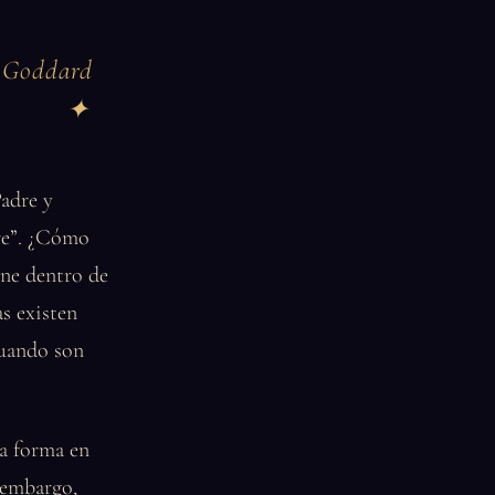
e Goddard
Padre y
re”. ¿Cómo
ene dentro de
s existen
 cuando son
ca forma en
 embargo,