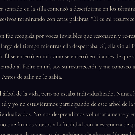
ser sentado en la silla comenzó a describirme en los térmi
sesivos terminando con estas palabras: “Él es mi resurrecc
ón fue recogida por voces invisibles que resonaron y re-re
 largo del tiempo mientras ella despertaba. Sí, ella vio al 
n. Él se enterró en mí como se enterró en ti antes de que sa
citado al Padre en mí, soy su resurrección y me conozco
 Antes de salir no lo sabía.
l árbol de la vida, pero no estaba individualizado. Nunca
tú y yo no estuviéramos participando de este árbol de la 
ividualizados. No nos desprendimos voluntariamente y e
no que fuimos sujetos a la futilidad con la esperanza de 
ste cuerpo de muerte y obtendríamos la gloriosa libertad d