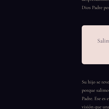
Dios Padre pos
Sali
Su hijo se rev
porque salimo
Padre. Ese es 
visión que un