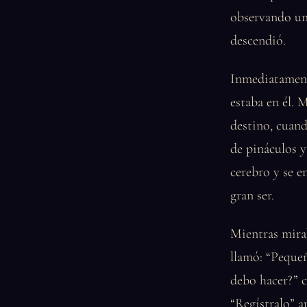
observando un
descendió.
Inmediatamente
estaba en él. 
destino, cuan
de pináculos y
cerebro y se e
gran ser.
Mientras mirab
llamó: “Pequeñ
debo hacer?” c
“Regístralo” a