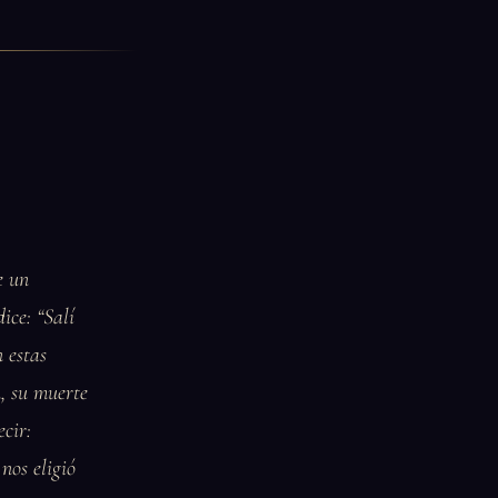
e un
ice: “Salí
 estas
n, su muerte
cir:
nos eligió