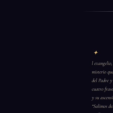
l evangelio
misterio que
del Padre y
cuatro fras
y su ascensi
“Salimos del