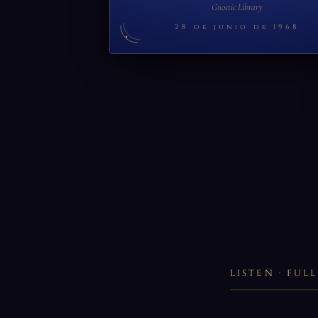
Gnostic Library
28 de junio de 1968
LISTEN · FU