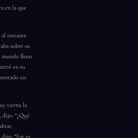
a en la que
 al instante
taba sobre su
n mundo lleno
netró en su
a sentado un
uy tierna la
, dijo: “¿Qué
abras
 dijo: “Ese es