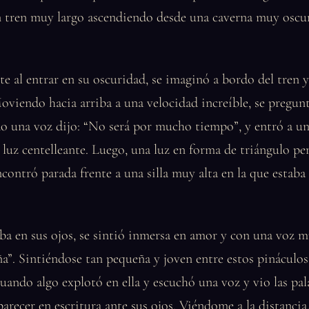
 tren muy largo ascendiendo desde una caverna muy oscur
 al entrar en su oscuridad, se imaginó a bordo del tren y
Moviendo hacia arriba a una velocidad increíble, se pregun
do una voz dijo: “No será por mucho tiempo”, y entró a u
 luz centelleante. Luego, una luz en forma de triángulo pe
ncontró parada frente a una silla muy alta en la que estab
a en sus ojos, se sintió inmersa en amor y con una voz m
a”. Sintiéndose tan pequeña y joven entre estos pináculos
uando algo explotó en ella y escuchó una voz y vio las pal
parecer en escritura ante sus ojos. Viéndome a la distancia,