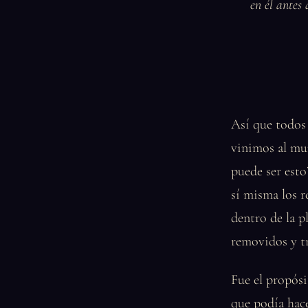
en él antes
Así que todos 
vinimos al mu
puede ser est
sí misma los r
dentro de la p
removidos y tr
Fue el propósi
que podía hac