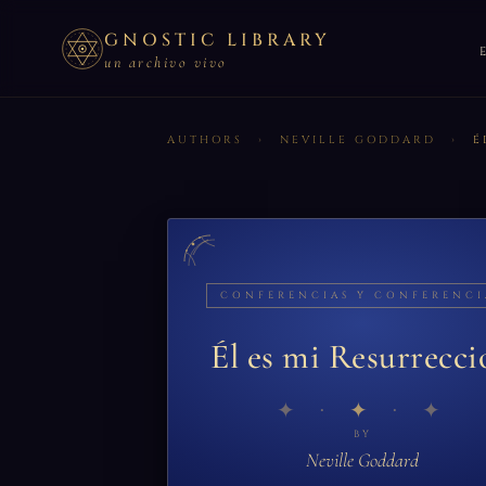
GNOSTIC LIBRARY
un archivo vivo
AUTHORS
›
NEVILLE GODDARD
›
E
CONFERENCIAS Y CONFERENCI
Él es mi Resurrecci
✦
BY
Neville Goddard