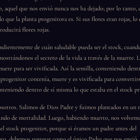
, aquel que nos envió nunca nos ha dejado; por lo tanto,
o que la planta progenitora es. Si sus flores eran rojas, lo
roducirá flores rojas.
dientemente de cuán saludable pueda ser el stock, cuando
mostrándonos el secreto de la vida a través de la muerte. L
 muere para ser vivificada. Así la semilla, conteniendo den
 progenitor contenía, muere y es vivificada para convertirs
nteniendo dentro de sí misma lo que estaba en el stock pr
nosotros. Salimos de Dios Padre y fuimos plantados en un
ndo de mortalidad. Luego, habiendo muerto, nos volvemo
el stock progenitor, porque si éramos un padre antes del
to, debemos regresar como el único Padre que nos envió.