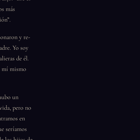
nos más
ión”.
sonaron y re-
Padre. Yo soy
lieras de él.
 a mí mismo
 hubo un
vida, pero no
ntramos en
que seríamos
e los hijos de