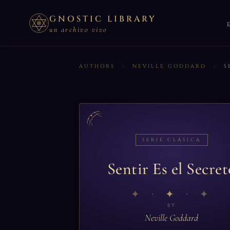
GNOSTIC LIBRARY
un archivo vivo
AUTHORS
›
NEVILLE GODDARD
›
S
SERIE CLÁSICA
Sentir Es el Secret
✦
BY
Neville Goddard