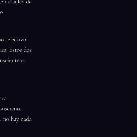
ente la ley de
lo
o selectivo.
usa. Estos dos
nsciente es
ero
onsciente,
a, no hay nada