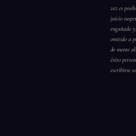
vez es posi
juicio susp
engañado y,
omitido a p
de mente abi
éxito perso
escribirse s