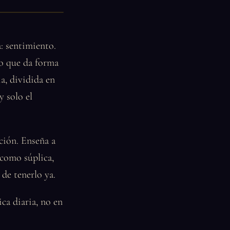
a: sentimiento.
lo que da forma
a, dividida en
y solo el
ación. Enseña a
 como súplica,
de tenerlo ya.
ica diaria, no en