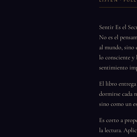
LISTEN · FU
Sentir Es el Sec
No es el pensami
al mundo, sino 
lo consciente y 
sentimiento im
El libro entrega
dormirse cada n
sino como un est
Es corto a propó
la lectura. Apli