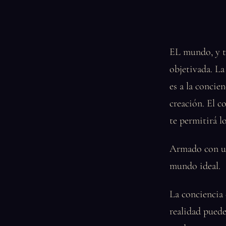
EL mundo, y to
objetivada. La
es a la concie
creación. El c
te permitirá l
Armado con un
mundo ideal.
La conciencia 
realidad puede