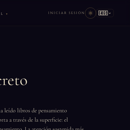
🇪🇸
INICIAR SESIÓN
AL
creto
ha leído libros de pensamiento
rta a través de la superficie: el
ensamiento. La atención sostenida más