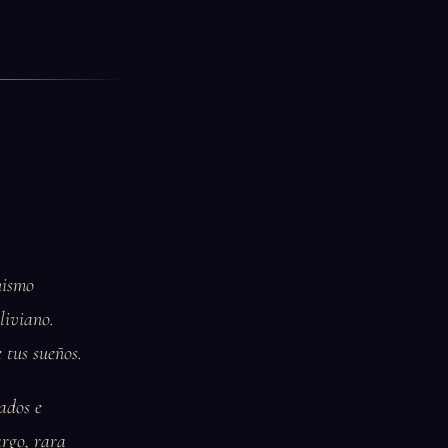
nismo
liviano.
 tus sueños.
ados e
argo, rara