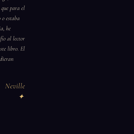
 que para el
o o estaba
a, he
ío al lector
ste libro. El
udieran
Neville