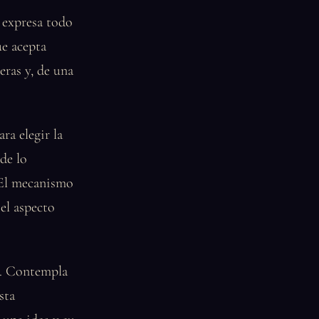
 expresa todo
ue acepta
eras y, de una
ra elegir la
 de lo
. El mecanismo
el aspecto
n. Contempla
sta