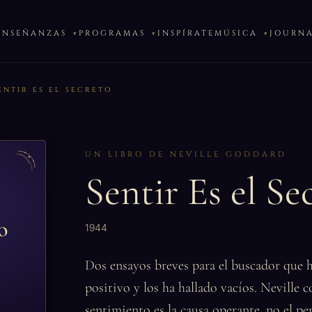
ENSEÑANZAS
PROGRAMAS
INSPÍRATE
MÚSICA
JOURN
ENTIR ES EL SECRETO
UN LIBRO DE NEVILLE GODDARD
Sentir Es el Se
o
1944
Dos ensayos breves para el buscador que 
positivo y los ha hallado vacíos. Neville co
sentimiento es la causa operante, no el p