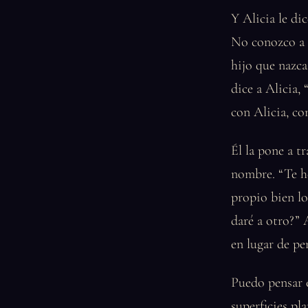
Y Alicia le d
No conozco a n
hijo que nazca
dice a Alicia,
con Alicia, c
Él la pone a tr
nombre. “Te he
propio bien l
daré a otro?” 
en lugar de pe
Puedo pensar e
superficies pl