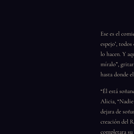
Ese es el comi
espejo’, todos
lo hacen. Y a
míralo”, grita
hasta donde e
“Él está soñan
Alicia, “Nadie
dejara de soña
creación del R
completara su