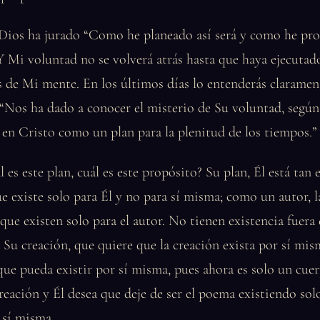
 Dios ha jurado “Como he planeado así será y como he pro
Y Mi voluntad no se volverá atrás hasta que haya ejecuta
s de Mi mente. En los últimos días lo entenderás claramen
 “Nos ha dado a conocer el misterio de Su voluntad, segú
 en Cristo como un plan para la plenitud de los tiempos.”
l es este plan, cuál es este propósito? Su plan, Él está ta
e existe solo para Él y no para sí misma; como un autor, l
 que existen solo para el autor. No tienen existencia fuera 
 Su creación, que quiere que la creación exista por sí mis
ue pueda existir por sí misma, pues ahora es solo un cue
creación y Él desea que deje de ser el poema existiendo solo
 sí misma.