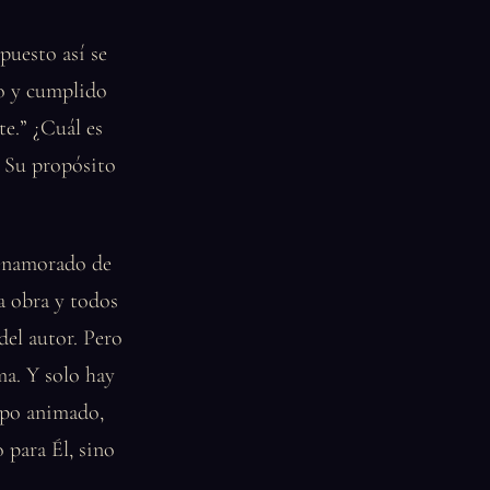
puesto así se
do y cumplido
te.” ¿Cuál es
n Su propósito
n enamorado de
a obra y todos
del autor. Pero
ma. Y solo hay
rpo animado,
 para Él, sino