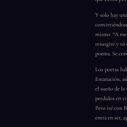
Y solo hay un
convirtiéndose
mismo. “A meno
resurgiré y tú
poema. Se conv
Los poetas hab
Emanación, aún
el sueño de la
perdidos en v
Pero iré con B
entra en ser, 