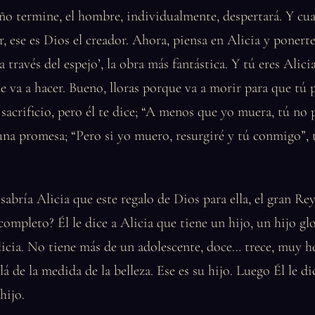
o termine, el hombre, individualmente, despertará. Y cua
r, ese es Dios el creador. Ahora, piensa en Alicia y ponerte
 a través del espejo’, la obra más fantástica. Y tú eres Alicia
e va a hacer. Bueno, lloras porque va a morir para que tú p
 sacrificio, pero él te dice; “A menos que yo muera, tú no 
una promesa; “Pero si yo muero, resurgiré y tú conmigo”, 
abría Alicia que este regalo de Dios para ella, el gran Rey
completo? Él le dice a Alicia que tiene un hijo, un hijo gl
icia. No tiene más de un adolescente, doce… trece, muy h
lá de la medida de la belleza. Ese es su hijo. Luego Él le di
hijo.