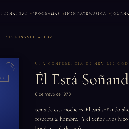
ENSEÑANZAS
PROGRAMAS
INSPÍRATE
MÚSICA
JOURN
́L ESTÁ SOÑANDO AHORA
UNA CONFERENCIA DE NEVILLE GO
Él Está Soña
AS
8 de mayo de 1970
tema de esta noche es 'Él está soñando aho
respecta al hombre; "Y el Señor Dios hizo
hombre, y él durmió.