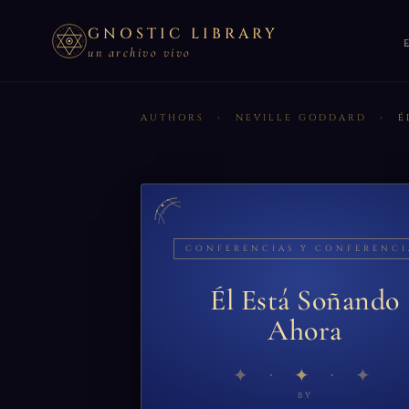
GNOSTIC LIBRARY
un archivo vivo
AUTHORS
›
NEVILLE GODDARD
›
E
CONFERENCIAS Y CONFERENCI
Él Está Soñando
Ahora
✦
BY