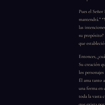
Pues el Señor
mantendrá.” “
las intencione
su propósito?
que estableció
Entonces, ¿cuá
Su creación qu
los personajes
Él ama tanto a
una forma en q
toda la vasta 
que exista por