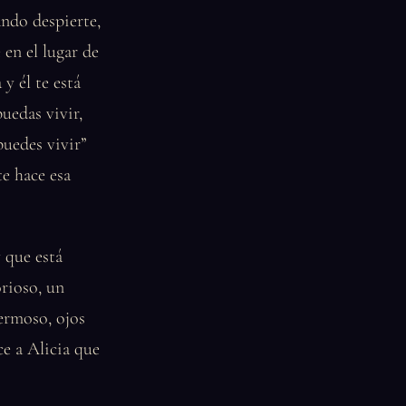
ndo despierte,
 en el lugar de
 y él te está
uedas vivir,
puedes vivir”
te hace esa
 que está
orioso, un
ermoso, ojos
ce a Alicia que