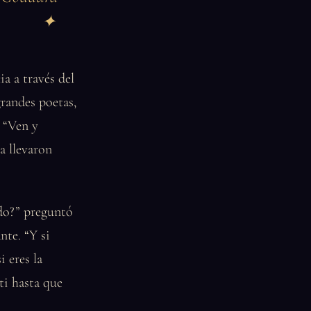
ia a través del
grandes poetas,
 “Ven y
a llevaron
ndo?” preguntó
nte. “Y si
i eres la
ti hasta que