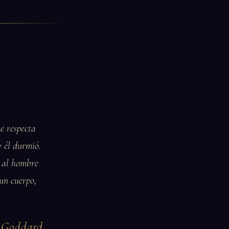
e respecta
y él durmió.
o al hombre
 un cuerpo,
e Goddard