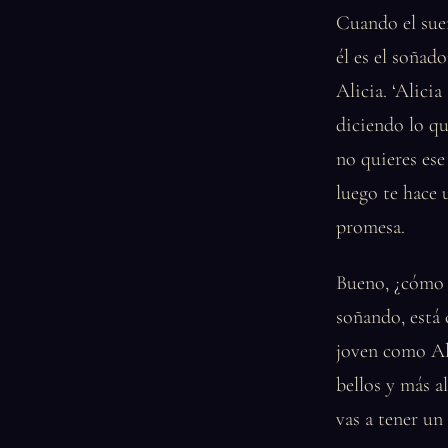
Cuando el sueñ
él es el soñado
Alicia. ‘Alicia
diciendo lo qu
no quieres ese
luego te hace 
promesa.
Bueno, ¿cómo s
soñando, está 
joven como Al
bellos y más al
vas a tener un 