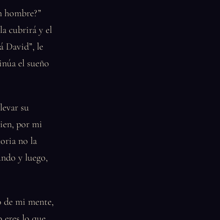
ún hombre?”
a cubrirá y el
á David”, le
tinúa el sueño
llevar su
bien, por mi
oria no la
undo y luego,
o de mi mente,
o eres lo que