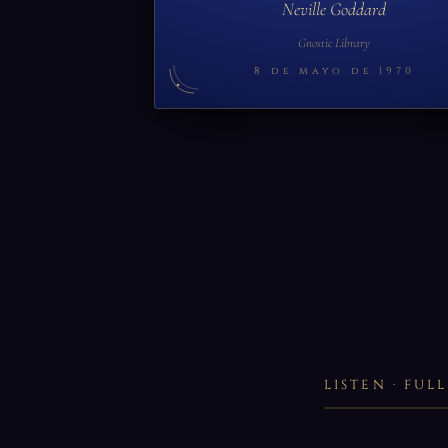
Neville Goddard
Gnostic Library
8 de mayo de 1970
LISTEN · FU