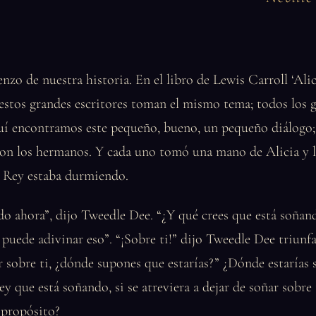
enzo de nuestra historia. En el libro de Lewis Carroll ‘Alic
 estos grandes escritores toman el mismo tema; todos los 
quí encontramos este pequeño, bueno, un pequeño diálogo;
ron los hermanos. Y cada uno tomó una mano de Alicia y l
l Rey estaba durmiendo.
do ahora”, dijo Tweedle Dee. “¿Y qué crees que está soña
 puede adivinar eso”. “¡Sobre ti!” dijo Tweedle Dee triunfa
r sobre ti, ¿dónde supones que estarías?” ¿Dónde estarías s
ey que está soñando, si se atreviera a dejar de soñar sobre 
 propósito?