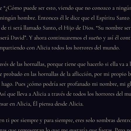
ice “¿Cómo puede ser esto, viendo que no conozco a ning
ingún hombre. Entonces él le dice que el Espíritu Santo l
 de ti será llamado Santo, el Hijo de Dios. “Su nombre ser
 “será David”. Y ahora continuaremos el sueño y así él con
ompartiendo con Alicia todos los horrores del mundo.
avés de las hornallas, porque tiene que hacerlo si ella va a 
 probado en las hornallas de la aflicción, por mi propio 
o hago. Pues ¿cómo podría ser profanado mi nombre, mi gl
Así que lleva a Alicia a través de todos los horrores del m
nsar en Alicia, Él piensa desde Alicia.
n ti por siempre y para siempre, eres solo sombras dentr
anas que representan lo que me gustaría que fueras. Pero n