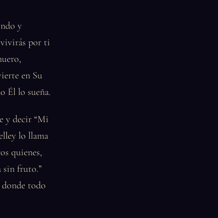
endo y
vivirás por ti
muero,
ierte en Su
o Él lo sueña.
ke y decir “Mi
lley lo llama
ros quienes,
sin fruto.”
te donde todo