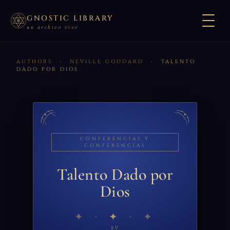
GNOSTIC LIBRARY
un archivo vivo
AUTHORS
›
NEVILLE GODDARD
›
TALENTO
DADO POR DIOS
CONFERENCIAS Y
CONFERENCIAS
Talento Dado por
Dios
✦
BY