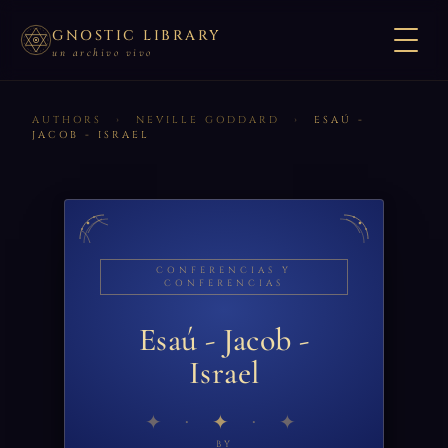
GNOSTIC LIBRARY
un archivo vivo
AUTHORS
›
NEVILLE GODDARD
›
ESAÚ -
JACOB - ISRAEL
CONFERENCIAS Y
CONFERENCIAS
Esaú - Jacob -
Israel
✦
BY