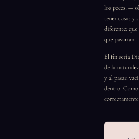
los peces, — o
tener cosas y 
diferente: que
que pasarían.
El fin sería D
de la naturale
y al pasar, va
dentro. Como 
correctamente,