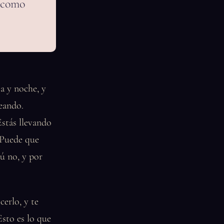
n como
a y noche, y
eando.
stás llevando
 Puede que
ú no, y por
cerlo, y te
Esto es lo que