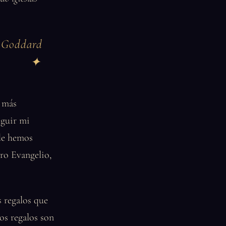
e Goddard
r más
eguir mi
 le hemos
tro Evangelio,
s regalos que
os regalos son