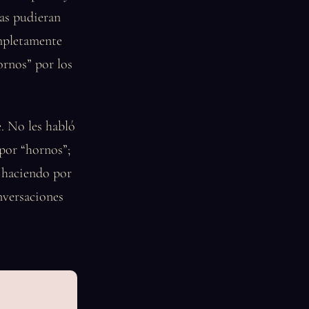
as pudieran
ompletamente
hornos” por los
e. No les habló
 por “hornos”;
n haciendo por
nversaciones