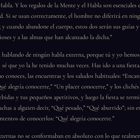
Habla. Y los regalos de la Mente y el Habla son esenciales 
d. Si se usan correctamente, el hombre no diferirá en nin
; y cuando abandone el cuerpo, estos dos serán sus guías y 
ioses y a las almas que han alcanzado la dicha.”
á hablando de ningún habla externa, porque tú y yo hemos
 sé que yo la he tenido muchas veces. Has ido a una fiest
o conoces, las encuentras y los saludos habituales: “Enca
ué alegría conocerte,” “Un placer conocerte,” y los clichés
bidas y tus pequeños aperitivos, y luego la fiesta se term
uchas a alguien decir, “Qué pesado,” “Qué aburrido”; sin 
ntentos de conocerlos: “Qué alegría conocerte.”
xternas no se conformaban en absoluto con lo que realmen