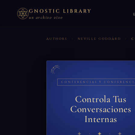
GNOSTIC LIBRARY
un archivo vivo
AUTHORS
›
NEVILLE GODDARD
›
C
CONFERENCIAS Y CONFERENCI
Controla Tus
Conversaciones
Internas
✦