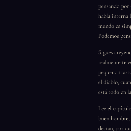
pensando por d
habla interna 
mundo es simp
Podemos pensa
Sigues creyend
realmente te 
pequeño trasto
el diablo, cua
está todo en la
Lee el capítul
buen hombre; y
decían, por qu