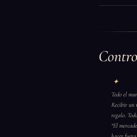
Contro
Todo el mun
Recibir un 
regalo. Todo
“El mercade
hacer fuera 