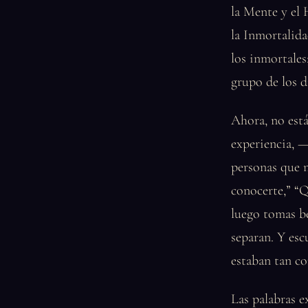
la Mente y el 
la Inmortalida
los inmortales
grupo de los d
Ahora, no est
experiencia, —
personas que n
conocerte,” “Q
luego tomas be
separan. Y esc
estaban tan co
Las palabras e