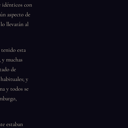
e idénticos con
gún aspecto de
lo llevarán al
 tenido esta
a, y muchas
ntado de
 habituales; y
ina y todos se
embargo,
te estaban