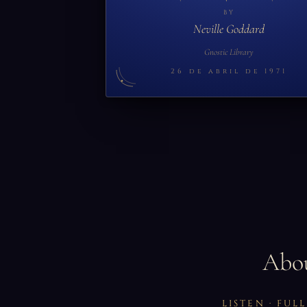
BY
Neville Goddard
Gnostic Library
26 de abril de 1971
Abo
LISTEN · FU