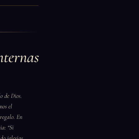
nternas
o de Dios.
mos el
 regalo. En
ia: “Si
do iglesias