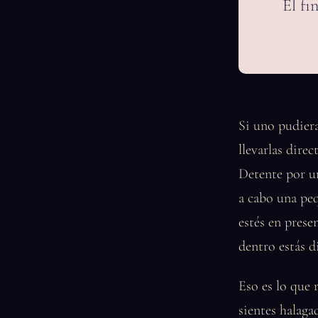
El fi
Si uno pudiera
llevarlas dire
Detente por u
a cabo una pe
estés en prese
dentro estás d
Eso es lo que 
sientes halaga