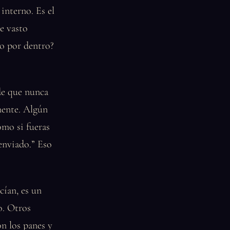
interno. Es el
e vasto
o por dentro?
de que nunca
mente. Algún
omo si fueras
enviado.” Eso
cían, es un
o. Otros
on los panes y