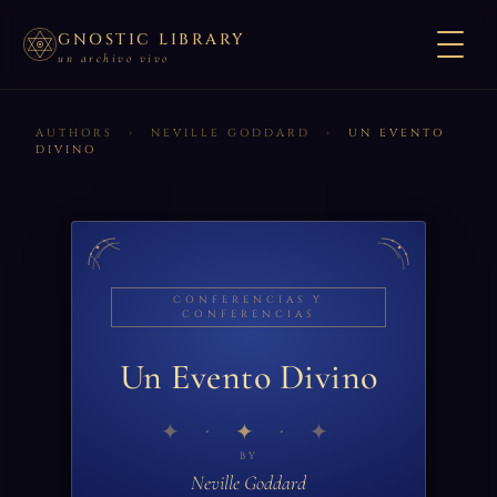
GNOSTIC LIBRARY
un archivo vivo
AUTHORS
›
NEVILLE GODDARD
›
UN EVENTO
DIVINO
CONFERENCIAS Y
CONFERENCIAS
Un Evento Divino
✦
BY
Neville Goddard