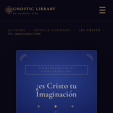
GNOSTIC LIBRARY
un archivo vivo
AUTHORS
›
NEVILLE GODDARD
›
¿ES CRISTO
TU IMAGINACIÓN
CONFERENCIAS Y
CONFERENCIAS
¿es Cristo tu
Imaginación
✦
BY