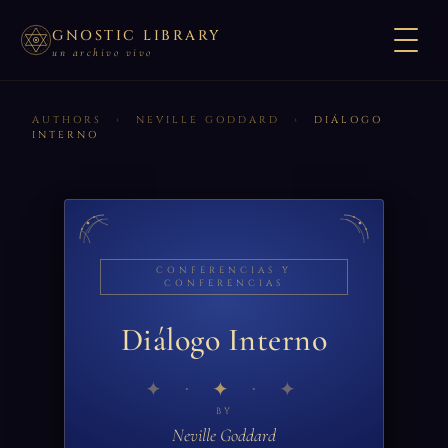
GNOSTIC LIBRARY
un archivo vivo
AUTHORS
›
NEVILLE GODDARD
›
DIÁLOGO
INTERNO
CONFERENCIAS Y
CONFERENCIAS
Diálogo Interno
✦
BY
Neville Goddard