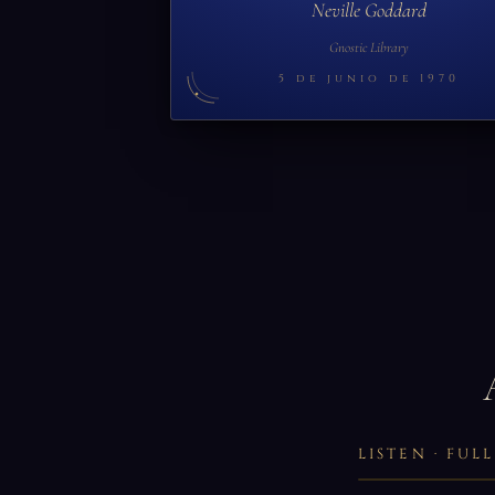
Neville Goddard
Gnostic Library
5 de junio de 1970
LISTEN · FU