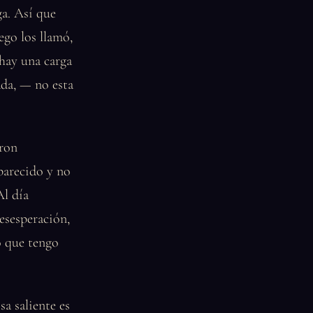
ga. Así que
ego los llamó,
hay una carga
ada, — no esta
eron
parecido y no
Al día
esesperación,
o que tengo
a saliente es