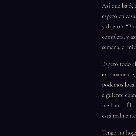
Así que bajó, 
esperó en casa
y dijeron, “Bu
completa, y as
semana, el mié
Esperó todo el
extrañamente,
podemos locali
siguiente cuan
me llamó. Él d
está realmente
Tengo mi hogar