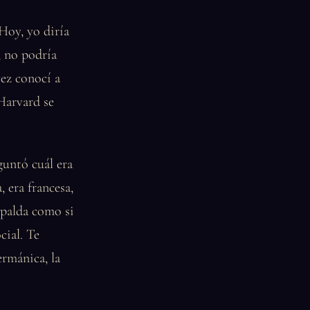
 Hoy, yo diría
, no podría
vez conocí a
Harvard se
guntó cuál era
 era francesa,
spalda como si
cial. Te
ermánica, la