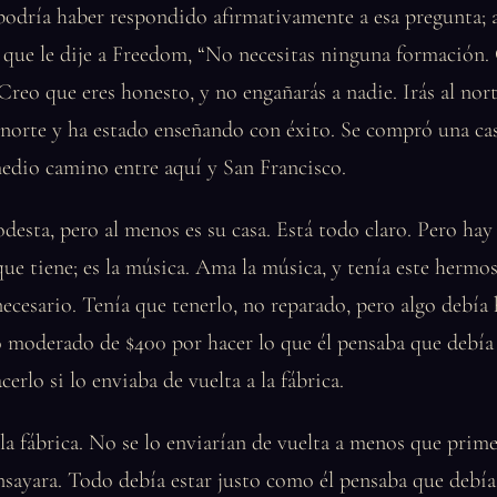
podría haber respondido afirmativamente a esa pregunta; 
í que le dije a Freedom, “No necesitas ninguna formación.
Creo que eres honesto, y no engañarás a nadie. Irás al nort
 norte y ha estado enseñando con éxito. Se compró una ca
edio camino entre aquí y San Francisco.
desta, pero al menos es su casa. Está todo claro. Pero hay
e tiene; es la música. Ama la música, y tenía este hermo
necesario. Tenía que tenerlo, no reparado, pero algo debía 
 moderado de $400 por hacer lo que él pensaba que debía 
erlo si lo enviaba de vuelta a la fábrica.
la fábrica. No se lo enviarían de vuelta a menos que prime
nsayara. Todo debía estar justo como él pensaba que debía 