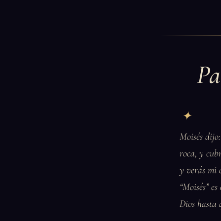
Pa
Moisés dijo
roca, y cub
y verás mi e
“Moisés” es 
Dios hasta 