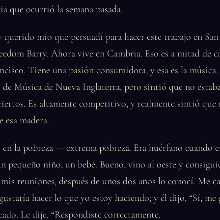
ia que ocurrió la semana pasada.
querido mío que persuadí para hacer este trabajo en San
reedom Barry. Ahora vive en Cambria. Eso es a mitad de c
ncisco. Tiene una pasión consumidora, y esa es la música.
de Música de Nueva Inglaterra, pero sintió que no estaba 
ertos. Es altamente competitivo, y realmente sintió que 
e esa madera.
ó en la pobreza — extrema pobreza. Era huérfano cuando e
 pequeño niño, un bebé. Bueno, vino al oeste y consiguió
mis reuniones, después de unos dos años lo conocí. Me ca
gustaría hacer lo que yo estoy haciendo; y él dijo, “Sí, me 
icado. Le dije, “Respondiste correctamente.