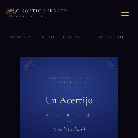
GNOSTIC LIBRARY
un archivo vivo
AUTHORS
›
NEVILLE GODDARD
›
UN ACERTIJO
CONFERENCIAS Y
CONFERENCIAS
Un Acertijo
✦
BY
Neville Goddard